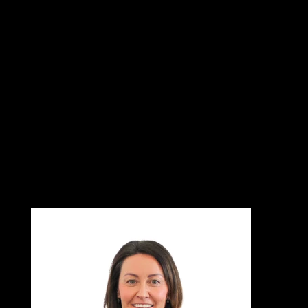
alberghiero ed impianti di risalita.
Ha contributo allo sviluppo ed alla
riorganizzazione di diversi gruppi societari.