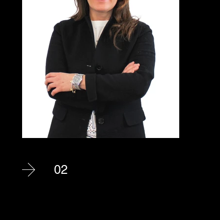
02
Dott.ssa Donini Stefania
Dottoressa commercialista e revisore