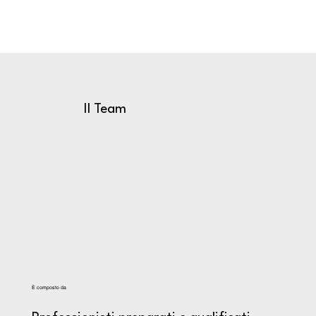
Contattaci
Il Team
È composto da